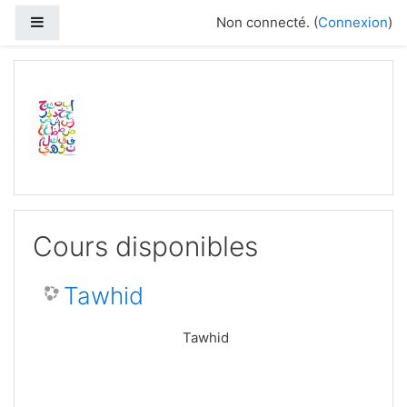
Passer au contenu principal
Panneau latéral
Non connecté. (
Connexion
)
Cours disponibles
Tawhid
Tawhid